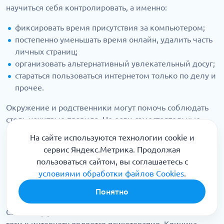
научиться себя контролировать, а именно:
фиксировать время присутствия за компьютером;
постепенно уменьшать время онлайн, удалить часть
личных страниц;
организовать альтернативный увлекательный досуг;
стараться пользоваться интернетом только по делу и
прочее.
Окружение и родственники могут помочь соблюдать
столь нехитрые правила. Но если самостоятельные
шаги в борьбе с паталогической тягой к интернету не
На сайте используются технологии cookie и
приносят ожидаемого результата, нельзя откладывать
сервис Яндекс.Метрика. Продолжая
обращение к врачу. Нужно как можно быстрее
пользоваться сайтом, вы соглашаетесь с
обращаться в клиники.
условиями обработки файлов Cookies
.
Лечение в клинике
Понятно
Самым эффективным способом для избавления от
тяги к интернету является психотерапия. Клиника