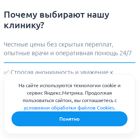
Почему выбирают нашу
клинику?
Честные цены без скрытых переплат,
опытные врачи и оперативная помощь 24/7
✅ Строгая анонимность и уважение к
каждому пациенту
На сайте используются технологии cookie и
📞
8 (800) 301-90-04
сервис Яндекс.Метрика. Продолжая
🚑 Круглосуточный выезд бригады в Уфе
пользоваться сайтом, вы соглашаетесь с
условиями обработки файлов Cookies
.
45
Понятно