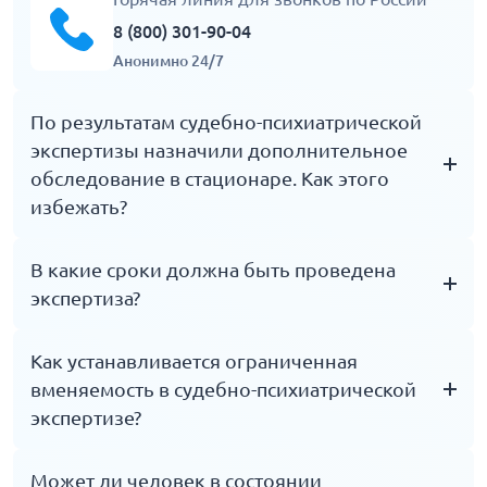
8 (800) 301-90-04
Анонимно 24/7
По результатам судебно-психиатрической
экспертизы назначили дополнительное
обследование в стационаре. Как этого
избежать?
Согласно действующему законодательству, если
В какие сроки должна быть проведена
врач, которые проводил амбулаторное
экспертиза?
обследование в заключении указал
необходимость госпитализации и стационарного
Амбулаторная судебно-психиатрическая
Как устанавливается ограниченная
обследования для ответа на все поставленные
экспертиза проводится не более 20 дней с
вменяемость в судебно-психиатрической
вопросы, суд помещает подсудимого в стационар.
момента получения постановления о назначении
экспертизе?
Адвокат может подать ходатайство об отмене этой
исследования и всех материалов по делу до
меры, но, скорее всего, суд его отклонит.
выдачи официального заключения. Срок
Возможность избежать стационарного
Проводится комплексная судебная психолого-
Может ли человек в состоянии