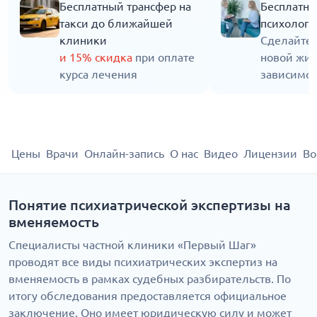
Бесплатный трансфер на
Бесплатна
такси до ближайшей
психолога
клиники
Сделайте 
и 15% скидка
при оплате
новой жиз
курса лечения
зависимос
Цены
Врачи
Онлайн-запись
О нас
Видео
Лицензии
Во
Понятие психиатрической экспертизы на
вменяемость
Специалисты частной клиники «Первый Шаг»
проводят все виды психиатрических экспертиз на
вменяемость в рамках судебных разбирательств. По
итогу обследования предоставляется официальное
заключение. Оно имеет юридическую силу и может