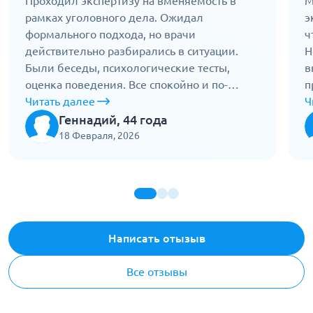
Проходил экспертизу на вменяемость в
М
рамках уголовного дела. Ожидал
э
формального подхода, но врачи
ч
действительно разбирались в ситуации.
Н
Были беседы, психологические тесты,
в
оценка поведения. Все спокойно и по-
п
человечески. В заключении четко описали
Читать далее
о
Ч
мое состояние, дали профессиональную
п
Геннадий, 44 года
оценку. Это помогло доказать, что я
в
18 Февраля, 2026
полностью осознавал свои действия.
п
Работают точно и без давления.
Написать отызыв
Все отзывы