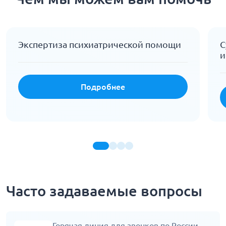
Экспертиза психиатрической помощи
С
и
Подробнее
Часто задаваемые вопросы
Горячая линия для звонков по России