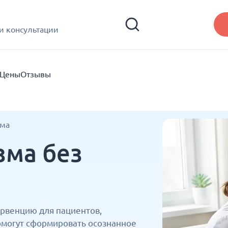
и консультации
Цены
Отзывы
зма
зма без
рвенцию для пациентов,
омогут сформировать осознанное