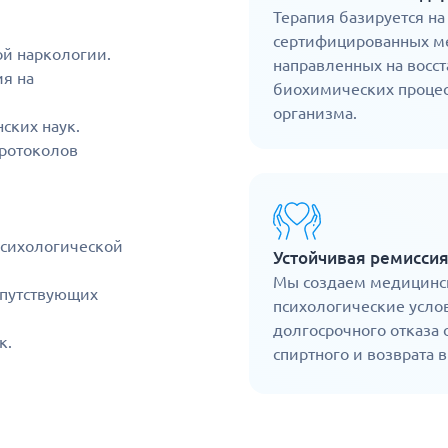
Терапия базируется на
сертифицированных ме
ой наркологии.
направленных на восс
я на
биохимических проце
организма.
ских наук.
ротоколов
психологической
Устойчивая ремисси
Мы создаем медицинс
опутствующих
психологические усло
долгосрочного отказа 
к.
спиртного и возврата в