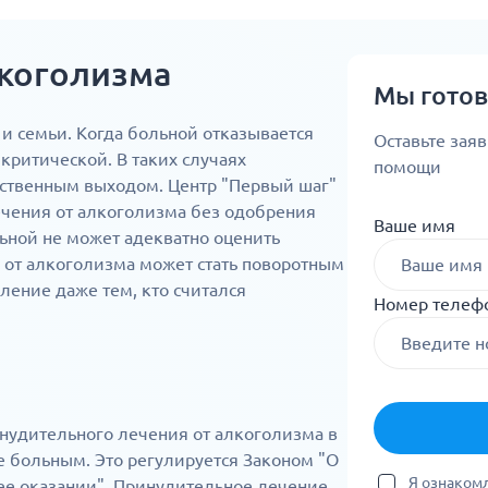
лкоголизма
Мы гото
и семьи. Когда больной отказывается
Оставьте зая
 критической. В таких случаях
помощи
нственным выходом. Центр "Первый шаг"
чения от алкоголизма без одобрения
Ваше имя
ьной не может адекватно оценить
е от алкоголизма может стать поворотным
ление даже тем, кто считался
Номер телеф
нудительного лечения от алкоголизма в
е больным. Это регулируется Законом "О
Я ознакомл
ее оказании". Принудительное лечение