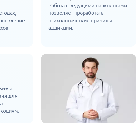
Работа с ведущими наркологами
тодах,
позволяет проработать
тановление
психологические причины
ссов
аддикции.
я
кие и
вия для
от
 социум.