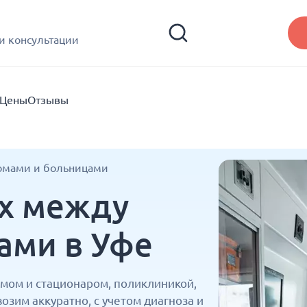
и консультации
Цены
Отзывы
омами и больницами
х между
ами в Уфе
мом и стационаром, поликлиникой,
зим аккуратно, с учетом диагноза и