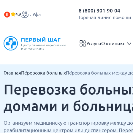
8 (800) 301-90-04
г. Уфа
4.9
Горячая линия помощи 
Услуги
О клинике
Главная
Перевозка больных
Перевозка больных между д
Перевозка больны
домами и больниц
Организуем медицинскую транспортировку между до
реабилитационным центром или диспансером. Перево