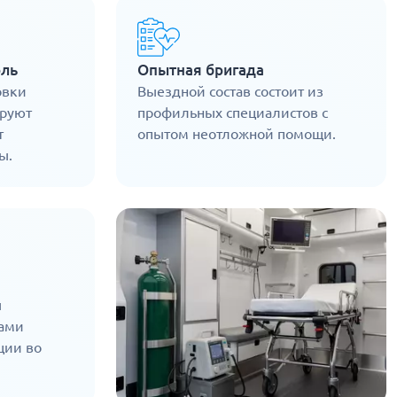
оль
Опытная бригада
овки
Выездной состав состоит из
ируют
профильных специалистов с
т
опытом неотложной помощи.
ы.
ы
ами
ции во