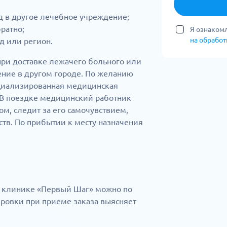
д в другое лечебное учреждение;
ратно;
Я ознакомл
на обрабо
д или регион.
при доставке лежачего больного или
чение в другом городе. По желанию
ециализированная медицинская
 В поездке медицинский работник
м, следит за его самочувствием,
тв. По прибытии к месту назначения
в клинике «Первый Шаг» можно по
ировки при приеме заказа выясняет