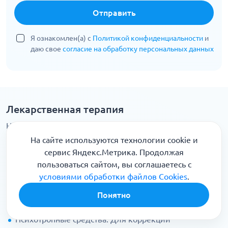
Отправить
Я ознакомлен(а) с
Политикой конфиденциальности
и
даю свое
согласие на обработку персональных данных
Лекарственная терапия
Несмотря на то, что в лечении ВСД в Уфе большую
роль играют немедикаментозные методы, обойтись
На сайте используются технологии cookie и
без лекарственных препаратов удается не всегда.
сервис Яндекс.Метрика. Продолжая
пользоваться сайтом, вы соглашаетесь с
Ноотропы. Улучшают умственную работоспособность,
условиями обработки файлов Cookies
.
метаболические процессы в головном мозге,
помогают справиться с гипоксией. В числе наиболее
Понятно
популярных лекарств пирацетам, мексидол, глицин.
Психотропные средства. Для коррекции