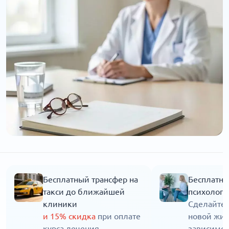
Бесплатный трансфер на
Бесплатна
такси до ближайшей
психолога
клиники
Сделайте 
и 15% скидка
при оплате
новой жиз
курса лечения
зависимос