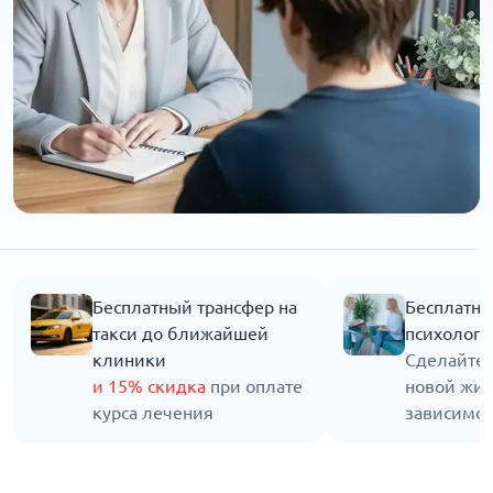
Бесплатный трансфер на
Бесплатна
такси до ближайшей
психолога
клиники
Сделайте 
и 15% скидка
при оплате
новой жиз
курса лечения
зависимос