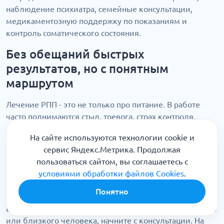
наблюдение психиатра, семейные консультации,
медикаментозную поддержку по показаниям и
контроль соматического состояния.
Без обещаний быстрых
результатов, но с понятным
маршрутом
Лечение РПП - это не только про питание. В работе
часто поднимаются стыд, тревога, страх контроля,
перфекционизм, одиночество, семейное напряжение и
На сайте используются технологии cookie и
срывы. Поэтому нельзя честно обещать одинаковые
сервис Яндекс.Метрика. Продолжая
сроки или быстрый результат всем пациентам. У
пользоваться сайтом, вы соглашаетесь с
взрослых, подростков и детей восстановление идет по-
условиями обработки файлов Cookies
.
разному, а план терапии должен меняться по
динамике состояния.
Понятно
Если вы ищете лечение РПП в Уфе для себя, подростка
или близкого человека, начните с консультации. На