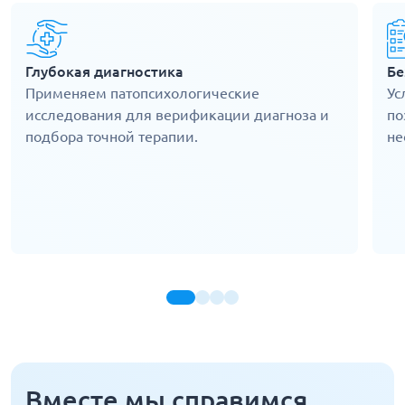
Глубокая диагностика
Бе
Применяем патопсихологические
Ус
исследования для верификации диагноза и
по
подбора точной терапии.
не
Вместе мы справимся