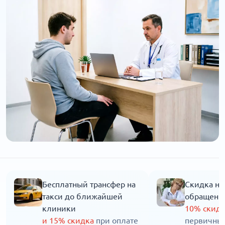
Бесплатный трансфер на
Скидка на
такси до ближайшей
обращени
клиники
10% скид
и 15% скидка
при оплате
первичны