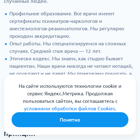
случайных людей.
Профильное образование. Все врачи имеют
сертификаты психиатров-наркологов и
анестезиологов-реаниматологов. Мы регулярно
проходим аккредитацию.
Опыт работы. Мы специализируемся на сложных
случаях. Средний стаж врача — 12 лет.
Этически кодекс. Мы знаем, как стыдно бывает
пациентам. Наши врачи никогда не читают нотаций,
не осуждают и не давят. Мы приезжаем помогать, а
не воспитывать.
На сайте используются технологии cookie и
Оснащение. У каждого доктора с собой укладка,
сервис Яндекс.Метрика. Продолжая
соответствующая стандартам скорой помощи: от
пользоваться сайтом, вы соглашаетесь с
дефибриллятора до широкого спектра рецептурных
условиями обработки файлов Cookies
.
препаратов.
Понятно
Анонимность — наш главный
принцип