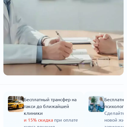
Бесплатный трансфер на
Бесплатна
такси до ближайшей
психолога
клиники
Сделайте 
и 15% скидка
при оплате
новой жиз
курса лечения
зависимос