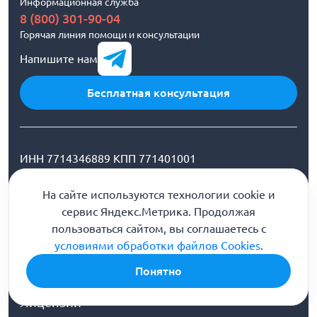
Информационная служба
8 (800) 301-90-04
Горячая линия помощи и консультации
Напишите нам
Бесплатная консультация
ИНН 7714346889 КПП 771401001
ООО «Первый шаг» (г. Уфа) улица Кирова, 46
На сайте используются технологии cookie и
сервис Яндекс.Метрика. Продолжая
Наш e-mail:
пользоваться сайтом, вы соглашаетесь с
ufa@stranaprotivnarkotikov.ru
условиями обработки файлов Cookies
.
О клинике
Понятно
Врачи
Лицензии