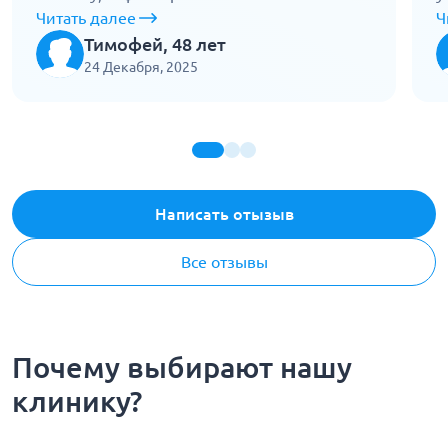
движений. По дороге врач следил за
Читать далее
о
Ч
дыханием и пульсом, говорил спокойно.
к
Тимофей, 48 лет
Доехали без рывков, аккуратно перенесли
п
24 Декабря, 2025
в отделение. Никаких претензий, все
д
сделали правильно.
п
Написать отызыв
Все отзывы
Почему выбирают нашу
клинику?