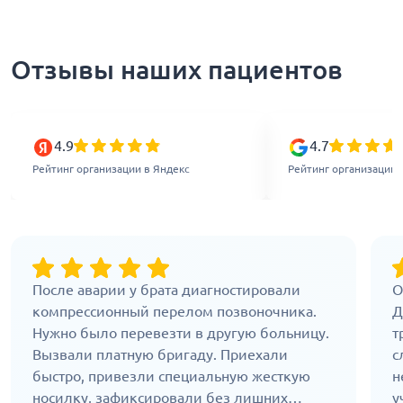
Отзывы наших пациентов
4.9
4.7
Рейтинг организации в Яндекс
Рейтинг организации 
После аварии у брата диагностировали
О
компрессионный перелом позвоночника.
Д
Нужно было перевезти в другую больницу.
т
Вызвали платную бригаду. Приехали
с
быстро, привезли специальную жесткую
н
носилку, зафиксировали без лишних
у