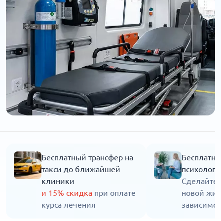
Бесплатный трансфер на
Бесплатна
такси до ближайшей
психолога
клиники
Сделайте 
и 15% скидка
при оплате
новой жиз
курса лечения
зависимос