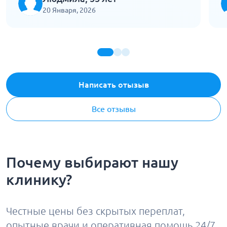
тихо, плавно. Довезли до дома и помогли
к
20 Января, 2026
переложить в постель. Отработали четко,
Б
без спешки.
Написать отызыв
Все отзывы
Почему выбирают нашу
клинику?
Честные цены без скрытых переплат,
опытные врачи и оперативная помощь 24/7