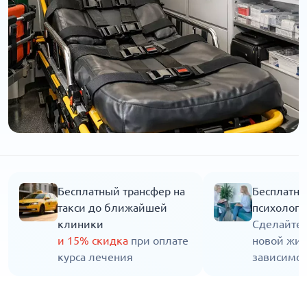
Бесплатный трансфер на
Бесплатна
такси до ближайшей
психолога
клиники
Сделайте 
и 15% скидка
при оплате
новой жиз
курса лечения
зависимос