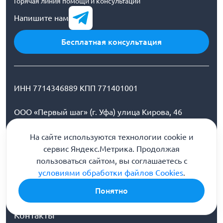
Горячая линия помощи и консультации
Напишите нам
Бесплатная консультация
ИНН 7714346889 КПП 771401001
ООО «Первый шаг» (г. Уфа) улица Кирова, 46
Наш e-mail:
На сайте используются технологии cookie и
ufa@stranaprotivnarkotikov.ru
сервис Яндекс.Метрика. Продолжая
О клинике
пользоваться сайтом, вы соглашаетесь с
условиями обработки файлов Cookies
.
Врачи
Лицензии
Понятно
Галерея
Контакты