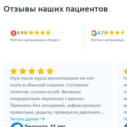
Отзывы наших пациентов
4.9
4.7
Рейтинг организации в Яндекс
Рейтинг организации 
Муж после курса химиотерапии не мог
М
ехать в обычной машине. Состояние
о
тяжелое, сильно ослаб. Вызвали
л
медицинскую перевозку с врачом.
п
Приехали без опозданий, зафиксировали
к
правильно, укрыли, проверили давление.
п
Врач рядом, следил за дыханием,
Читать далее
в
Ч
разговаривал спокойно. По дороге было
п
Людмила, 55 лет