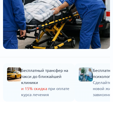
Бесплатный трансфер на
Бесплатна
такси до ближайшей
психолога
клиники
Сделайте 
и 15% скидка
при оплате
новой жиз
курса лечения
зависимос