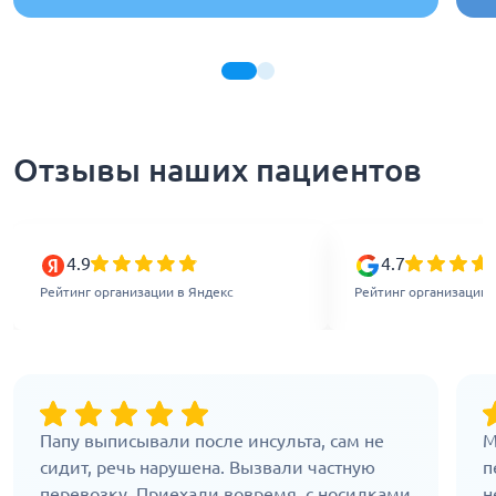
Отзывы наших пациентов
4.9
4.7
Рейтинг организации в Яндекс
Рейтинг организации 
Папу выписывали после инсульта, сам не
М
сидит, речь нарушена. Вызвали частную
п
перевозку. Приехали вовремя, с носилками
н