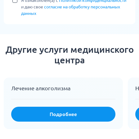
Я ознакомлен(а) с
Политикой конфиденциальности
и даю свое
согласие на обработку персональных
данных
Другие услуги медицинского
центра
Лечение алкоголизма
Н
Подробнее