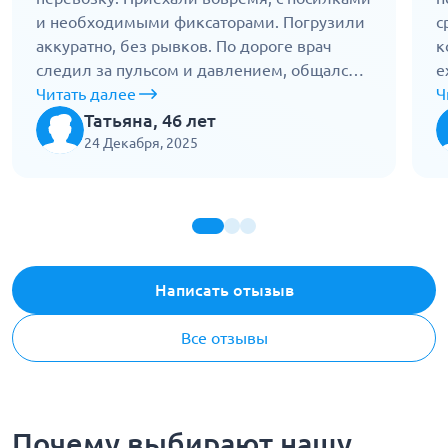
и необходимыми фиксаторами. Погрузили
с
аккуратно, без рывков. По дороге врач
к
следил за пульсом и давлением, общался
е
спокойно. Доехали без проблем, подняли
Читать далее
с
Ч
на этаж, уложили в кровать. Очень
о
Татьяна, 46 лет
внимательные, сдержанные, без паники.
т
24 Декабря, 2025
Спасибо за правильное отношение.
У
Написать отызыв
Все отзывы
Почему выбирают нашу