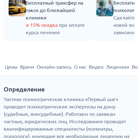
Бесплатный трансфер на
Бесплатна
такси до ближайшей
психолога
клиники
Сделайте 
и 15% скидка
при оплате
новой жиз
курса лечения
зависимос
Цены
Врачи
Онлайн-запись
О нас
Видео
Лицензии
Во
Определение
Частная психиатрическая клиника «Первый шаг»
проводит психиатрические экспертизы на дому
(судебные, внесудебные). Работаем по заявкам
частных, юридических лиц. Исследования проводят
квалифицированные специалисты (психиатры,
психологи), имеющие все необходимые лицензии на