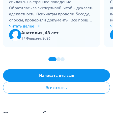
ссылаясь на странное поведение.
С
Обратилась за экспертизой, чтобы доказать
у
адекватность. Психиатры провели беседу,
в
опросы, проверили документы. Все прошло
н
корректно и спокойно. Заключение
Читать далее
д
Ч
показало, что я полностью вменяема. Это
В
Анатолия, 48 лет
помогло отстоять свои права. Спасибо за
ф
17 Февраля, 2026
честность и профессиональный подход.
с
Написать отызыв
Все отзывы