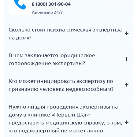
8 (800) 301-90-04
Анонимно 24/7
Сколько стоит психиатрическая экспертиза
на дому?
Цена зависит от нескольких факторов: характер
В чем заключается юридическое
исследования (однородное, комплексное,
сопровождение экспертизы?
единоличное, комиссионное); цели экспертизы,
количества представленных на анализ вопросов;
В клинике «Первый Шаг» вы может заключить
Кто может инициировать экспертизу по
район проживания подэкспертного. Точную
договор с адвокатом для представление ваших
признанию человека недееспособным?
стоимость услуг уточняйте на круглосуточной
интересов на психиатрической экспертизе, в суде.
горячей линии или на сайте клиники.
Наши эксперты выступают в качестве свидетелей
Подать заявление судье о назначении СПЭ могут
Нужно ли для проведения экспертизы на
на судебном слушании. Оказываем
(согласно ст. 281 ГПК РФ): члены семьи,
дому в клинике «Первый Шаг»
информационное сопровождение: оценим
проживающие совместно с лицом, в отношении
предоставить медицинскую справку, о том,
перспективы дела, целесообразность назначения
которого возбуждается дело об ограничении
что подэкспертный не может лично
экспертизы; поможем составить вопросы
гражданских прав; близкие родственники (дети,