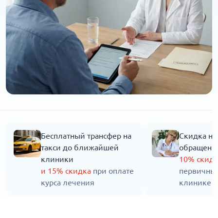
Бесплатный трансфер на
Скидка на
такси до ближайшей
обращени
клиники
10% скид
и 15% скидка
при оплате
первичны
курса лечения
клинике