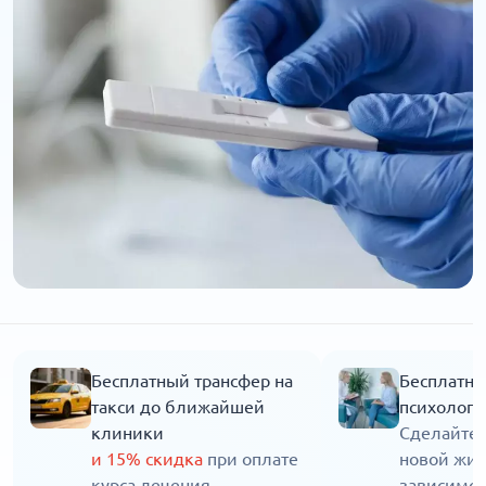
Бесплатный трансфер на
Бесплатна
такси до ближайшей
психолога
клиники
Сделайте 
и 15% скидка
при оплате
новой жиз
курса лечения
зависимос