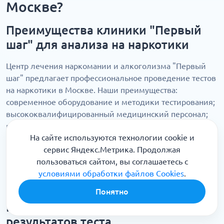
Москве?
Преимущества клиники "Первый
шаг" для анализа на наркотики
Центр лечения наркомании и алкоголизма "Первый
шаг" предлагает профессиональное проведение тестов
на наркотики в Москве. Наши преимущества:
современное оборудование и методики тестирования;
высококвалифицированный медицинский персонал;
возможность проведения как экспресс-тестов, так и
На сайте используются технологии cookie и
углубленных лабораторных исследований;
сервис Яндекс.Метрика. Продолжая
комплексный подход: от диагностики до лечения и
пользоваться сайтом, вы соглашаетесь с
реабилитации; удобное расположение клиники и
условиями обработки файлов Cookies
.
гибкий график работы; тест на наркотики по
доступным ценам и определение различных веществ.
Понятно
Гарантия конфиденциальности
результатов теста